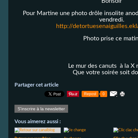
Bonsoir
Pour Martine une photo drôle insolite anod
vendredi.
http://detortuesenaiguilles.ek
Photo prise ce matin
Le mur des canuts à la X 
Que votre soirée soit do
Partager cet article
Repost
0
S'inscrire à la newsletter
Vous aimerez aussi :