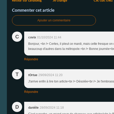
Retour sur canalblog
Je change
Clic clac chez
Commenter cet article
Ajouter un commentaire
C
covix
01/10/2024 11:44
Bonjour, <br /> Certes, il pleut ce mardi, mais cette fresque o
beaucoup d'autres dans la métropole.<br /> Bonne journée<br
Répondre
T
tOrtue
29/09/2024 11:20
J'arrive enfin à lire ton article<br /> Désolée<br /> Je t'embras
Répondre
D
danièle
28/09/2024 11:18
C'est superbe, un grand coup de chapeau aux artistes!<br /> B