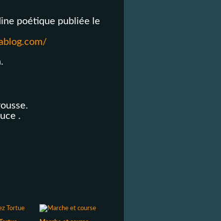
ine poétique publiée le
lablog.com/
.
rousse.
uce .