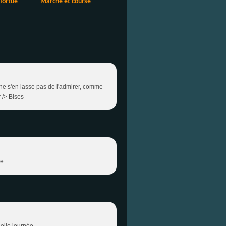
 Tortue
Marche et course
n ne s'en lasse pas de l'admirer, comme
 /> Bises
se
elle journée