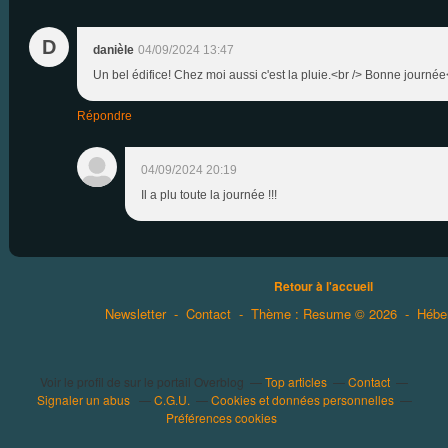
D
danièle
04/09/2024 13:47
Un bel édifice! Chez moi aussi c'est la pluie.<br /> Bonne journée
Répondre
04/09/2024 20:19
Il a plu toute la journée !!!
Retour à l'accueil
Newsletter
-
Contact
-
Thème : Resume © 2026
-
Hébe
Voir le profil de
sur le portail Overblog
Top articles
Contact
Signaler un abus
C.G.U.
Cookies et données personnelles
Préférences cookies