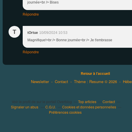
journée<br /> Bises
Répondre
T
tOrtue
10/09/2024 10:53
Magnifique!<br /> Bonne journée<br /> Je t'embrasse
Répondre
Retour à l'accueil
Newsletter
-
Contact
-
Thème : Resume © 2026
-
Hébe
Voir le profil de
sur le portail Overblog
Top articles
Contact
Signaler un abus
C.G.U.
Cookies et données personnelles
Préférences cookies