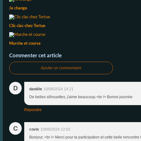
Je change
Clic clac chez Tortue
Marche et course
Commenter cet article
Ajouter un commentaire
D
danièle
10/09/2024 14:21
De belles silhouettes, j'aime beaucoup.<br /> Bonne journée
Répondre
C
covix
10/09/2024 12:02
Bonjour, <br /> Merci pour ta participation et cette belle rencontre