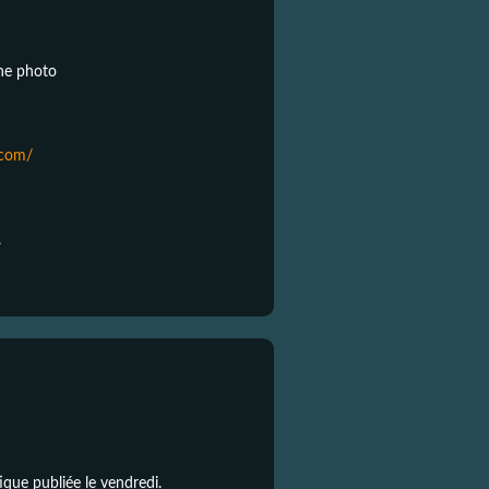
une photo
.com/
.
ique publiée le vendredi.