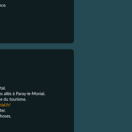
nce.
tal.
 allés à Paray-le-Monial.
ice du tourisme.
al.fr/
ter.
hoses.