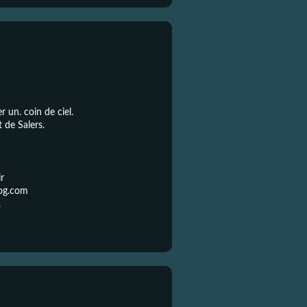
 un. coin de ciel.
 de Salers.
ir
log.com
.