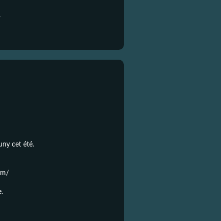
.
uny cet été.
om/
e.